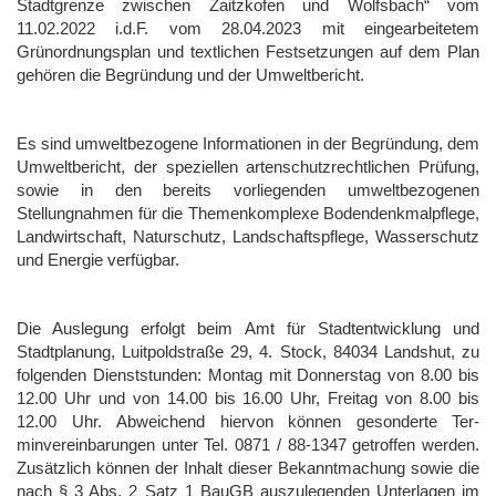
Stadtgrenze zwischen Zaitzkofen und Wolfsbach“ vom
11.02.2022 i.d.F. vom 28.04.2023 mit eingearbeitetem
Grünordnungsplan und textlichen Festsetzungen auf dem Plan
gehören die Begründung und der Umweltbericht.
Es sind umweltbezogene Informationen in der Begründung, dem
Umweltbericht, der speziellen artenschutzrechtlichen Prüfung,
sowie in den bereits vorliegenden umweltbezogenen
Stellungnahmen für die Themenkomplexe Bodendenkmalpflege,
Landwirtschaft, Naturschutz, Landschaftspflege, Wasserschutz
und Energie verfügbar.
Die Auslegung erfolgt beim Amt für Stadtentwicklung und
Stadtplanung, Luitpoldstraße 29, 4. Stock, 84034 Landshut, zu
folgenden Dienststunden: Montag mit Donnerstag von 8.00 bis
12.00 Uhr und von 14.00 bis 16.00 Uhr, Freitag von 8.00 bis
12.00 Uhr.
Abweichend hiervon können gesonderte Ter­
minvereinbarungen unter Tel. 0871 / 88-1347 ge­troffen werden.
Zusätzlich können der Inhalt dieser Bekanntmachung sowie die
nach § 3 Abs. 2 Satz 1 BauGB auszulegenden Unterlagen im